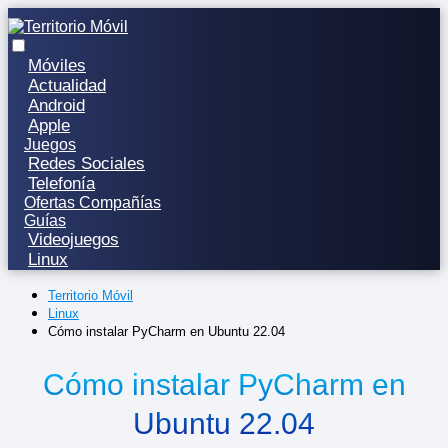
Móviles
Actualidad
Android
Apple
Juegos
Redes Sociales
Telefonía
Ofertas Compañías
Guías
Videojuegos
Linux
Territorio Móvil
Linux
Cómo instalar PyCharm en Ubuntu 22.04
Cómo instalar PyCharm en
Ubuntu 22.04