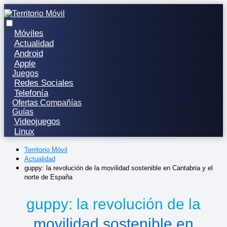
Móviles
Actualidad
Android
Apple
Juegos
Redes Sociales
Telefonía
Ofertas Compañías
Guías
Videojuegos
Linux
Territorio Móvil
Actualidad
guppy: la revolución de la movilidad sostenible en Cantabria y el
norte de España
guppy: la revolución de la
movilidad sostenible en