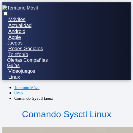
Móviles
Actualidad
Android
Apple
Juegos
Redes Sociales
Telefonía
Ofertas Compañías
Guías
Videojuegos
Linux
Territorio Móvil
Linux
Comando Sysctl Linux
Comando Sysctl Linux