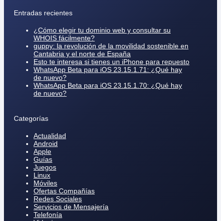
Entradas recientes
¿Cómo elegir tu dominio web y consultar su
WHOIS fácilmente?
guppy: la revolución de la movilidad sostenible en
Cantabria y el norte de España
Esto te interesa si tienes un iPhone para repuesto
WhatsApp Beta para iOS 23.15.1.71: ¿Qué hay
de nuevo?
WhatsApp Beta para iOS 23.15.1.70: ¿Qué hay
de nuevo?
Categorías
Actualidad
Android
Apple
Guías
Juegos
Linux
Móviles
Ofertas Compañías
Redes Sociales
Servicios de Mensajería
Telefonía