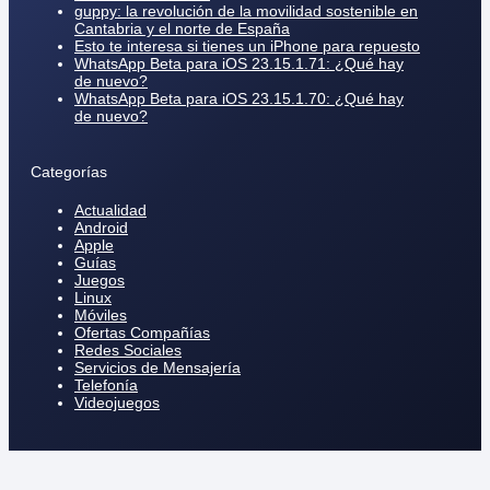
guppy: la revolución de la movilidad sostenible en
Cantabria y el norte de España
Esto te interesa si tienes un iPhone para repuesto
WhatsApp Beta para iOS 23.15.1.71: ¿Qué hay
de nuevo?
WhatsApp Beta para iOS 23.15.1.70: ¿Qué hay
de nuevo?
Categorías
Actualidad
Android
Apple
Guías
Juegos
Linux
Móviles
Ofertas Compañías
Redes Sociales
Servicios de Mensajería
Telefonía
Videojuegos