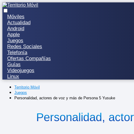
Móviles
Actualidad
Android
Apple
Juegos
Redes Sociales
Telefonía
Ofertas Compañías
Guías
Videojuegos
Linux
Territorio Móvil
Juegos
Personalidad, actores de voz y más de Persona 5 Yusuke
Personalidad, acto