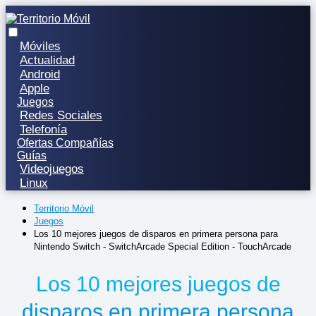
Móviles
Actualidad
Android
Apple
Juegos
Redes Sociales
Telefonía
Ofertas Compañías
Guías
Videojuegos
Linux
Territorio Móvil
Juegos
Los 10 mejores juegos de disparos en primera persona para
Nintendo Switch - SwitchArcade Special Edition - TouchArcade
Los 10 mejores juegos de
disparos en primera persona