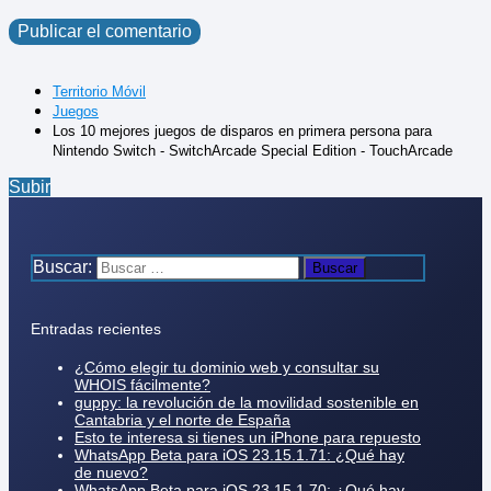
Territorio Móvil
Juegos
Los 10 mejores juegos de disparos en primera persona para
Nintendo Switch - SwitchArcade Special Edition - TouchArcade
Subir
Buscar:
Entradas recientes
¿Cómo elegir tu dominio web y consultar su
WHOIS fácilmente?
guppy: la revolución de la movilidad sostenible en
Cantabria y el norte de España
Esto te interesa si tienes un iPhone para repuesto
WhatsApp Beta para iOS 23.15.1.71: ¿Qué hay
de nuevo?
WhatsApp Beta para iOS 23.15.1.70: ¿Qué hay