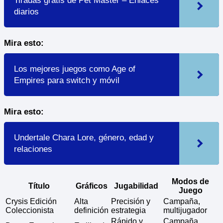
Tiradas gratis de Pet Master – Enlaces
diarios
Mira esto:
Los mejores juegos como Age of
Empires para switch y móvil
Mira esto:
Undertale Chara Lore, género, edad y
relaciones
Modos de
Título
Gráficos
Jugabilidad
Juego
Crysis Edición
Alta
Precisión y
Campaña,
Coleccionista
definición
estrategia
multijugador
Rápido y
Campaña,