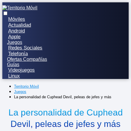
Móviles
Actualidad
Android
Apple
Juegos
Redes Sociales
Telefonía
Ofertas Compañías
Guías
Videojuegos
Linux
Territorio Móvil
Juegos
La personalidad de Cuphead Devil, peleas de jefes y más
La personalidad de Cuphead
Devil, peleas de jefes y más