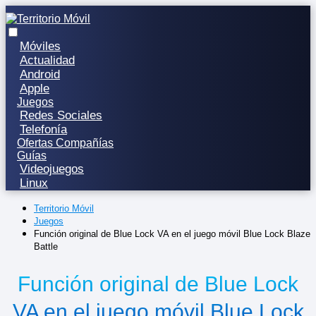
Móviles
Actualidad
Android
Apple
Juegos
Redes Sociales
Telefonía
Ofertas Compañías
Guías
Videojuegos
Linux
Territorio Móvil
Juegos
Función original de Blue Lock VA en el juego móvil Blue Lock Blaze
Battle
Función original de Blue Lock
VA en el juego móvil Blue Lock