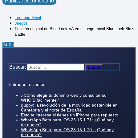
Territorio Móvil
Juegos
Función original de Blue Lock VA en el juego móvil Blue Lock Blaze
Battle
Subir
Buscar:
Entradas recientes
¿Cómo elegir tu dominio web y consultar su
WHOIS fácilmente?
guppy: la revolución de la movilidad sostenible en
Cantabria y el norte de España
Esto te interesa si tienes un iPhone para repuesto
WhatsApp Beta para iOS 23.15.1.71: ¿Qué hay
de nuevo?
WhatsApp Beta para iOS 23.15.1.70: ¿Qué hay
de nuevo?