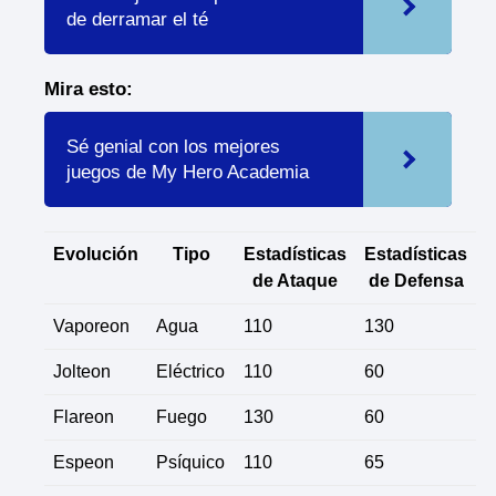
de derramar el té
Mira esto:
Sé genial con los mejores
juegos de My Hero Academia
Evolución
Tipo
Estadísticas
Estadísticas
de Ataque
de Defensa
Vaporeon
Agua
110
130
Jolteon
Eléctrico
110
60
Flareon
Fuego
130
60
Espeon
Psíquico
110
65