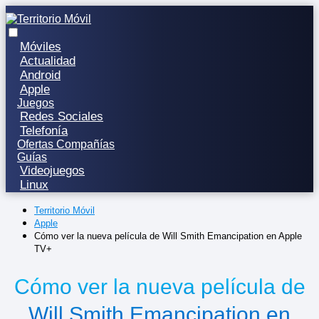
Móviles
Actualidad
Android
Apple
Juegos
Redes Sociales
Telefonía
Ofertas Compañías
Guías
Videojuegos
Linux
Territorio Móvil
Apple
Cómo ver la nueva película de Will Smith Emancipation en Apple
TV+
Cómo ver la nueva película de
Will Smith Emancipation en