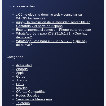
Entradas recientes
¿Cómo elegir tu dominio web y consultar su
WHOIS fácilmente?
guppy: la revolución de la movilidad sostenible en
Cantabria y el norte de España
Esto te interesa si tienes un iPhone para repuesto
WhatsApp Beta para iOS 23.15.1.71: ¿Qué hay
de nuevo?
WhatsApp Beta para iOS 23.15.1.70: ¿Qué hay
de nuevo?
Categorías
Actualidad
Android
Apple
Guías
Juegos
Linux
Móviles
Ofertas Compañías
Redes Sociales
Servicios de Mensajería
Telefonía