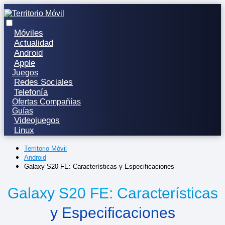
Móviles
Actualidad
Android
Apple
Juegos
Redes Sociales
Telefonía
Ofertas Compañías
Guías
Videojuegos
Linux
Territorio Móvil
Android
Galaxy S20 FE: Características y Especificaciones
Galaxy S20 FE: Características
y Especificaciones