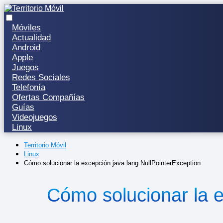
Móviles
Actualidad
Android
Apple
Juegos
Redes Sociales
Telefonía
Ofertas Compañías
Guías
Videojuegos
Linux
Territorio Móvil
Linux
Cómo solucionar la excepción java.lang.NullPointerException
Cómo solucionar la e